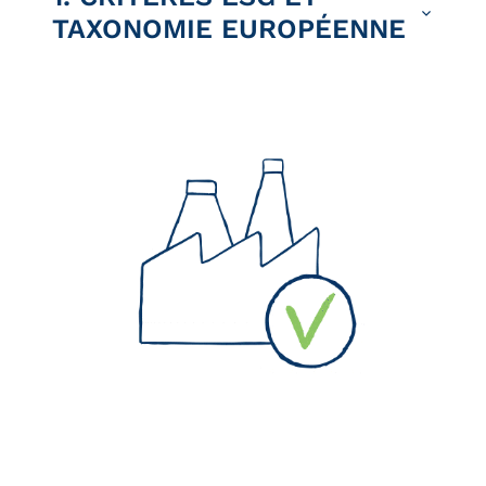
TAXONOMIE EUROPÉENNE
Dans le cadre de l’objectif
de
neutralité carbone
d’ici 2050, la
Commission Européenne fait
évoluer la réglementation afin de
favoriser les investissements dans
les sociétés et activités
économiques durables.
Pour cela, la taxonomie
européenne classe les activités
économiques selon leur impact sur
l’environnement. Les entreprises
devront indiquer la part que
représentent les activités durables
dans leur chiffre d’affaires, leurs