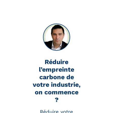
efforts pour limiter le
réchauffement à + 1,5 °C.
Plus de 4 000 entreprises de tous
secteurs travaillent avec l’initiative
SBTi à travers le monde. Cet
organisme valide la road map zéro
carbone de chaque société et suit
ses progrès de réduction des
émissions de carbone d’année en
Réduire
année.
l’empreinte
En savoir plus :
Cadre SBTi et
carbone de
décarbonation
votre industrie,
on commence
?
Réduire votre