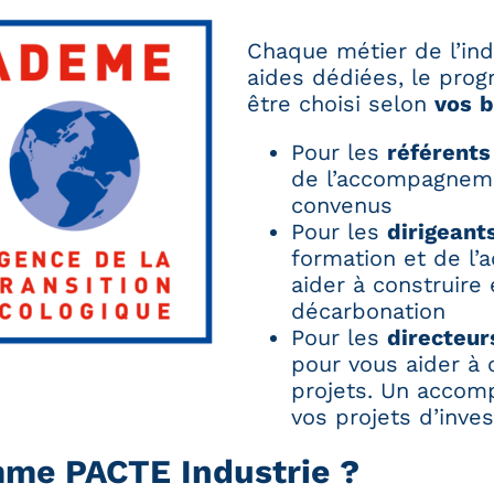
Chaque métier de l’indu
aides dédiées, le prog
être choisi selon
vos
b
Pour les
référents
de l’accompagneme
convenus
Pour les
dirigeant
formation et de l
aider à construire 
décarbonation
Pour les
directeurs
pour vous aider à
projets. Un acco
vos projets d’inv
mme PACTE Industrie ?