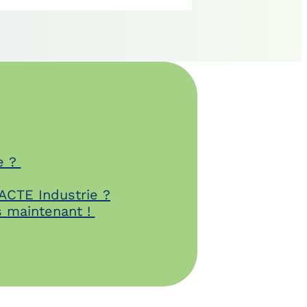
e ?
CTE Industrie ?
s maintenant !