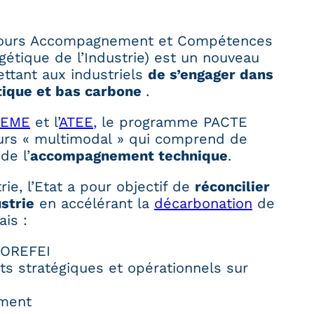
ours Accompagnement et Compétences
gétique de l’Industrie) est un nouveau
tant aux industriels
de s’engager dans
étique et bas carbone
.
DEME
et l’
ATEE
, le programme PACTE
ours « multimodal » qui comprend de
de l’
accompagnement technique
.
ie, l’Etat a pour objectif de
réconcilier
strie
en accélérant la
décarbonation
de
ais :
ROREFEI
 stratégiques et opérationnels sur
ement